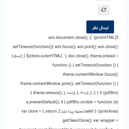
ارسال نظر
${printHTML} `); win.document.close();
setTimeout(function(){ win.focus(); win.print(); win.close();
},500); }
${clone.outerHTML} `); doc.close(); iframe.onload =
function () { setTimeout(function () {
iframe.contentWindow.focus();
iframe.contentWindow.print(); setTimeout(function () {
iframe.remove(); }, 1000); }, 300); }; }; } if (pdfBtn) {
pdfBtn.onclick = function (e) { e.preventDefault(); if
(!printArea) { alert('محتوا پیدا نشد'); return; } var clone =
getCleanClone(); var wrapper =