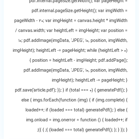
pdf.internal.pageSize.getWidth(); var pageHeight =
pdf.internal.pageSize.getHeight(); var imgWidth =
pageWidth - 20; var imgHeight = canvas.height * imgWidth
/ canvas.width; var heightLeft = imgHeight; var position =
10; pdf.addImage(imgData, 'JPEG', 10, position, imgWidth,
imgHeight); heightLeft -= pageHeight; while (heightLeft > 0)
{ position = heightLeft - imgHeight; pdf.addPage();
pdf.addImage(imgData, 'JPEG', 10, position, imgWidth,
imgHeight); heightLeft -= pageHeight; }
pdf.save('article.pdf'); }); } if (total === 0) { generatePdf(); }
else { imgs.forEach(function (img) { if (img.complete) {
loaded++; if (loaded === total) generatePdf(); } else {
img.onload = img.onerror = function () { loaded++; if
(loaded === total) generatePdf(); }; } }); } }; } });