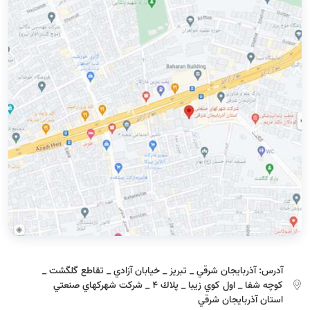
آدرس:
آذربايجان شرقي _ تبريز _ خيابان آزادي _ تقاطع گلگشت _
كوچه شفا _ اول كوي زيبا _ پلاك 4 _ شركت شهركهاي صنعتي
استان آذربايجان شرقي