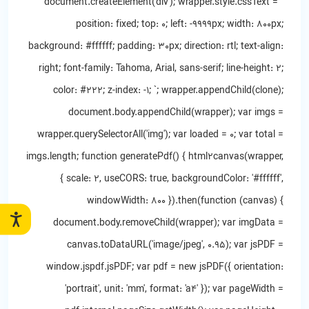
document.createElement('div'); wrapper.style.cssText = `
position: fixed; top: 0; left: -9999px; width: 800px;
background: #ffffff; padding: 30px; direction: rtl; text-align:
right; font-family: Tahoma, Arial, sans-serif; line-height: 2;
color: #222; z-index: -1; `; wrapper.appendChild(clone);
document.body.appendChild(wrapper); var imgs =
wrapper.querySelectorAll('img'); var loaded = 0; var total =
imgs.length; function generatePdf() { html2canvas(wrapper,
{ scale: 2, useCORS: true, backgroundColor: '#ffffff',
windowWidth: 800 }).then(function (canvas) {
document.body.removeChild(wrapper); var imgData =
canvas.toDataURL('image/jpeg', 0.95); var jsPDF =
window.jspdf.jsPDF; var pdf = new jsPDF({ orientation:
'portrait', unit: 'mm', format: 'a4' }); var pageWidth =