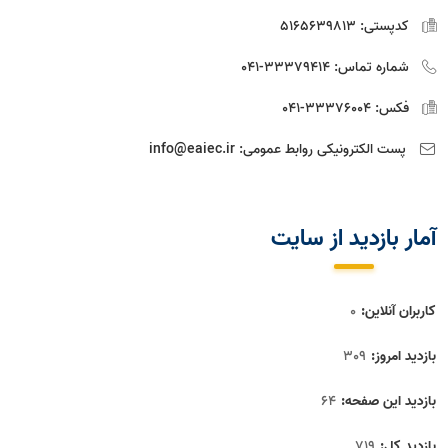
کدپستی:
5165639813
شماره تماس:
33379414-041
فکس:
33376004-041
پست الکترونیکی روابط عمومی:
info@eaiec.ir
آمار بازديد از سايت
کاربران آنلاین:
0
بازدید امروز:
309
بازدید این صفحه:
64
بازدید‌ کل:
719