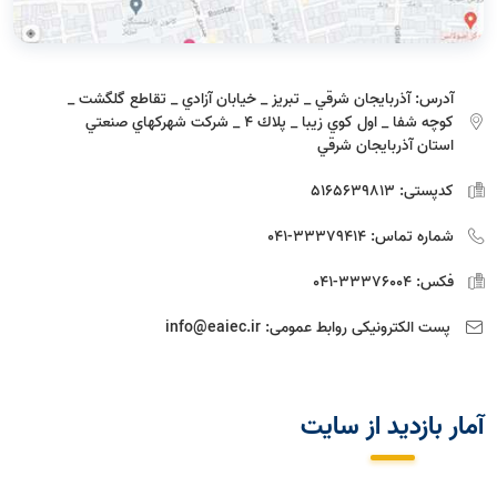
آدرس:
آذربايجان شرقي _ تبريز _ خيابان آزادي _ تقاطع گلگشت _
كوچه شفا _ اول كوي زيبا _ پلاك 4 _ شركت شهركهاي صنعتي
استان آذربايجان شرقي
کدپستی:
5165639813
شماره تماس:
33379414-041
فکس:
33376004-041
پست الکترونیکی روابط عمومی:
info@eaiec.ir
آمار بازديد از سايت