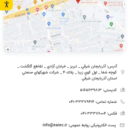
آدرس:
آذربايجان شرقي _ تبريز _ خيابان آزادي _ تقاطع گلگشت _
كوچه شفا _ اول كوي زيبا _ پلاك 4 _ شركت شهركهاي صنعتي
استان آذربايجان شرقي
کدپستی:
5165639813
شماره تماس:
33379414-041
فکس:
33376004-041
پست الکترونیکی روابط عمومی:
info@eaiec.ir